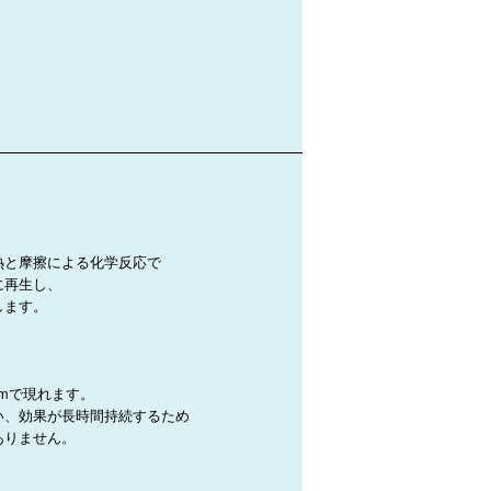
熱と摩擦による化学反応で
に再生し、
します。
。
mで現れます。
い、効果が長時間持続するため
ありません。