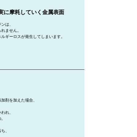
実に摩耗していく金属表面
ジンは、
られません。
ネルギーロスが発生してしまいます。
添加剤を加えた場合、
いわれ、
の。
落ち、